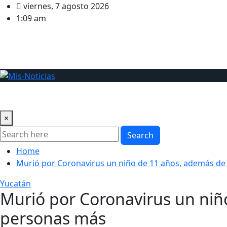
Skip
viernes, 7 agosto 2026
to
1:09 am
content
Mérida
Yucatán
Gobierno y Política
Policía
Nacional
×
Search
Home
Murió por Coronavirus un niño de 11 años, además de
Yucatán
Murió por Coronavirus un niñ
personas más