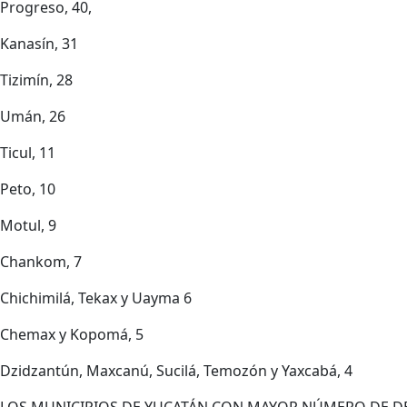
Progreso, 40,
Kanasín, 31
Tizimín, 28
Umán, 26
Ticul, 11
Peto, 10
Motul, 9
Chankom, 7
Chichimilá, Tekax y Uayma 6
Chemax y Kopomá, 5
Dzidzantún, Maxcanú, Sucilá, Temozón y Yaxcabá, 4
LOS MUNICIPIOS DE YUCATÁN CON MAYOR NÚMERO DE DEF