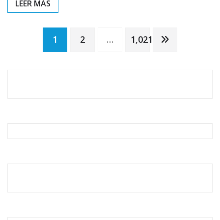
Paginación
1
2
…
1,021
de
entradas