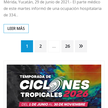
Mérida, Yucatán, 29 de junio de 2021.- El parte médico
de este martes informó de una ocupación hospitalaria
de 334…
Paginación
1
2
…
26
de
entradas