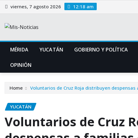
Skip
viernes, 7 agosto 2026
12:18 am
to
content
MÉRIDA
YUCATÁN
GOBIERNO Y POLÍTICA
OPINIÓN
Home
Voluntarios de Cruz Roja distribuyen despensas 
YUCATÁN
Voluntarios de Cruz R
despensas a familias