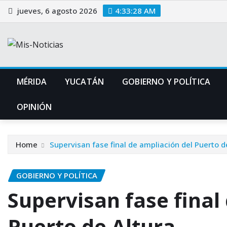
Skip
jueves, 6 agosto 2026
4:33:29 AM
to
content
MÉRIDA
YUCATÁN
GOBIERNO Y POLÍTICA
OPINIÓN
Home
Supervisan fase final de ampliación del Puerto d
GOBIERNO Y POLÍTICA
Supervisan fase final
Puerto de Altura