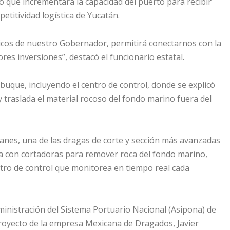
lo que incrementará la capacidad del puerto para recibir
etitividad logística de Yucatán.
gicos de nuestro Gobernador, permitirá conectarnos con la
res inversiones”, destacó el funcionario estatal.
l buque, incluyendo el centro de control, donde se explicó
y traslada el material rocoso del fondo marino fuera del
lanes, una de las dragas de corte y sección más avanzadas
da con cortadoras para remover roca del fondo marino,
tro de control que monitorea en tiempo real cada
Administración del Sistema Portuario Nacional (Asipona) de
proyecto de la empresa Mexicana de Dragados, Javier