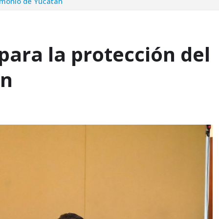
rimonio de Yucatán
ara la protección del
án