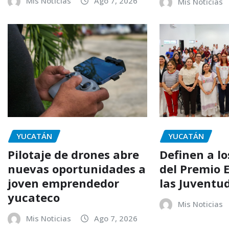
Mis Noticias
Ago 7, 2026
Mis Noticias
YUCATÁN
YUCATÁN
Pilotaje de drones abre
Definen a l
nuevas oportunidades a
del Premio E
joven emprendedor
las Juventu
yucateco
Mis Noticias
Mis Noticias
Ago 7, 2026