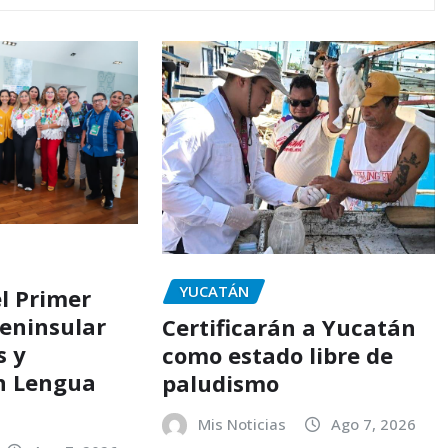
YUCATÁN
l Primer
eninsular
Certificarán a Yucatán
s y
como estado libre de
en Lengua
paludismo
Mis Noticias
Ago 7, 2026