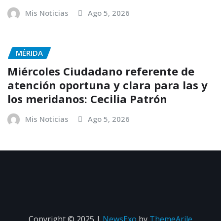
Mis Noticias
Ago 5, 2026
MÉRIDA
Miércoles Ciudadano referente de
atención oportuna y clara para las y
los meridanos: Cecilia Patrón
Mis Noticias
Ago 5, 2026
Copyright © 2025
|
NewsExo
by
ThemeArile